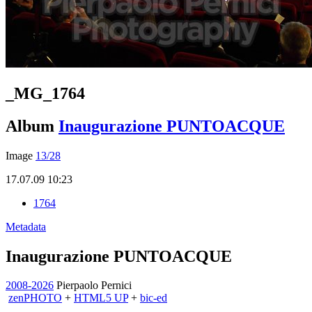
_MG_1764
Album
Inaugurazione PUNTOACQUE
Image
13/28
17.07.09 10:23
1764
Metadata
Inaugurazione PUNTOACQUE
2008-2026
Pierpaolo Pernici
zen
PHOTO
+
HTML5 UP
+
bic-ed