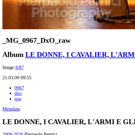
_MG_0967_DxO_raw
Album
LE DONNE, I CAVALIER, L'ARM
Image
8/87
21.03.09 09:55
0967
dxo
raw
Metadata
LE DONNE, I CAVALIER, L'ARMI E G
2008-2026
Pierpaolo Pernici